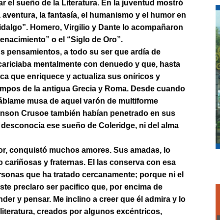
zar el sueño de la Literatura. En la juventud mostró
a aventura, la fantasía, el humanismo y el humor en
idalgo”. Homero, Virgilio y Dante lo acompañaron
enacimiento” o el “Siglo de Oro”.
s pensamientos, a todo su ser que ardía de
acariciaba mentalmente con denuedo y que, hasta
a que enriquece y actualiza sus oníricos y
iempos de la antigua Grecia y Roma. Desde cuando
Háblame musa de aquel varón de multiforme
inson Crusoe también habían penetrado en sus
 desconocía ese sueño de Coleridge, ni del alma
tor, conquistó muchos amores. Sus amadas, lo
 cariñosas y fraternas. El las conserva con esa
sonas que ha tratado cercanamente; porque ni el
ste preclaro ser pacifico que, por encima de
nder y pensar. Me inclino a creer que él admira y lo
literatura, creados por algunos excéntricos,