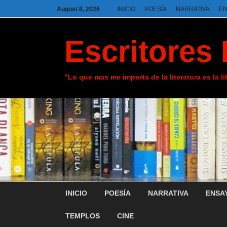
August 8, 2026
INICIO
POESÍA
NARRATIVA
E
Escritores 
"Lo que mas me importa de la literatura es la l
INICIO
POESÍA
NARRATIVA
ENSA
TEMPLOS
CINE