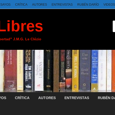
NSAYOS
CRÍTICA
AUTORES
ENTREVISTAS
RUBÉN DARÍO
VIDEOS
Libres
ibertad" J.M.G. Le Clézio
YOS
CRÍTICA
AUTORES
ENTREVISTAS
RUBÉN D