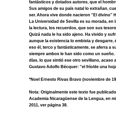
fantásticos y dotados autores, que el hombre
Sus amigos de su país natal lo extrañan, cu
ser. Ahora vive donde nacieron “El divino” H
La Universidad de Sevilla es su morada, en la
la lectura, los recuerdos, que son sus tesoro
Quizá nada le ha sido ajeno. Ha vivido y suf
aunque la existencia lo embista y desgarre, é
eso él, terco y fantásticamente, se aferra a 
siempre ambos le han sido como un sueño. E
días, lo que sintió ese otro sevillano, acaso
Gustavo Adolfo Bécquer: “el frío/de una hoja
*Noel Ernesto Rivas Bravo (noviembre de 19
Nota: Originalmente este texto fue publicado 
Academia Nicaragüense de la Lengua, en mi 
2011, ver página 38.