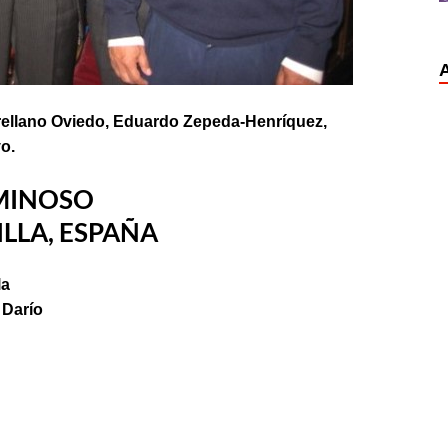
rellano Oviedo, Eduardo Zepeda-Henríquez,
ivas Bravo.
MINOSO
ILLA, ESPAÑA
la
 Darío