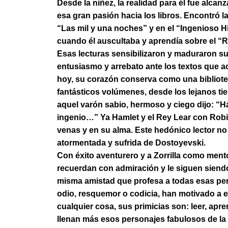
Desde la niñez, la realidad para él fue alcan
esa gran pasión hacia los libros. Encontró l
“Las mil y una noches” y en el “Ingenioso H
cuando él auscultaba y aprendía sobre el “R
Esas lecturas sensibilizaron y maduraron su
entusiasmo y arrebato ante los textos que 
hoy, su corazón conserva como una bibliotec
fantásticos volúmenes, desde los lejanos t
aquel varón sabio, hermoso y ciego dijo: “
ingenio…” Ya Hamlet y el Rey Lear con Rob
venas y en su alma. Este hedónico lector no
atormentada y sufrida de Dostoyevski.
Con éxito aventurero y a Zorrilla como men
recuerdan con admiración y le siguen siendo
misma amistad que profesa a todas esas per
odio, resquemor o codicia, han motivado a e
cualquier cosa, sus primicias son: leer, apre
llenan más esos personajes fabulosos de la 