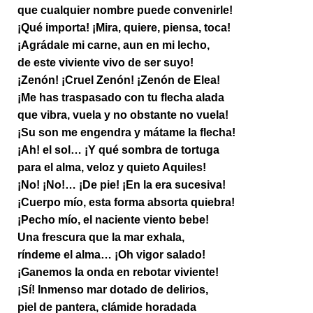
que cualquier nombre puede convenirle!
¡Qué importa! ¡Mira, quiere, piensa, toca!
¡Agrádale mi carne, aun en mi lecho,
de este viviente vivo de ser suyo!
¡Zenón! ¡Cruel Zenón! ¡Zenón de Elea!
¡Me has traspasado con tu flecha alada
que vibra, vuela y no obstante no vuela!
¡Su son me engendra y mátame la flecha!
¡Ah! el sol… ¡Y qué sombra de tortuga
para el alma, veloz y quieto Aquiles!
¡No! ¡No!… ¡De pie! ¡En la era sucesiva!
¡Cuerpo mío, esta forma absorta quiebra!
¡Pecho mío, el naciente viento bebe!
Una frescura que la mar exhala,
ríndeme el alma… ¡Oh vigor salado!
¡Ganemos la onda en rebotar viviente!
¡Sí! Inmenso mar dotado de delirios,
piel de pantera, clámide horadada