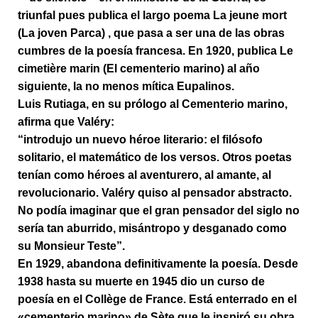
triunfal pues publica el largo poema
La jeune mort
(La joven Parca)
, que pasa a ser una de las obras
cumbres de la poesía francesa. En 1920, publica
Le
cimetière marin (El cementerio marino)
al año
siguiente, la no menos mítica Eupalinos.
Luis Rutiaga, en su prólogo al Cementerio marino,
afirma que Valéry:
“introdujo un nuevo héroe literario: el filósofo
solitario, el matemático de los versos. Otros poetas
tenían como héroes al aventurero, al amante, al
revolucionario. Valéry quiso al pensador abstracto.
No podía imaginar que el gran pensador del siglo no
sería tan aburrido, misántropo y desganado como
su Monsieur Teste”.
En 1929, abandona definitivamente la poesía. Desde
1938 hasta su muerte en 1945 dio un curso de
poesía en el Collège de France. Está enterrado en el
«cementerio marino» de Sète que le inspiró su obra