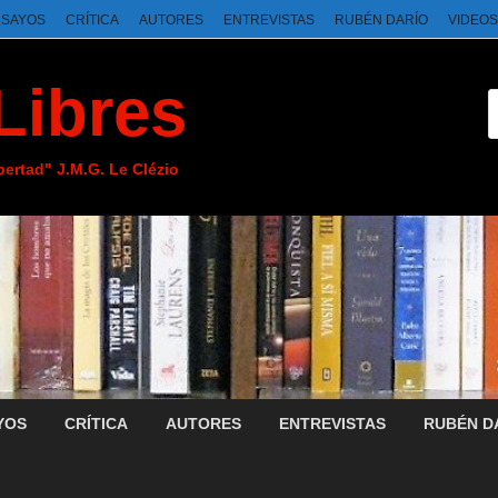
NSAYOS
CRÍTICA
AUTORES
ENTREVISTAS
RUBÉN DARÍO
VIDEOS
Libres
ibertad" J.M.G. Le Clézio
YOS
CRÍTICA
AUTORES
ENTREVISTAS
RUBÉN D