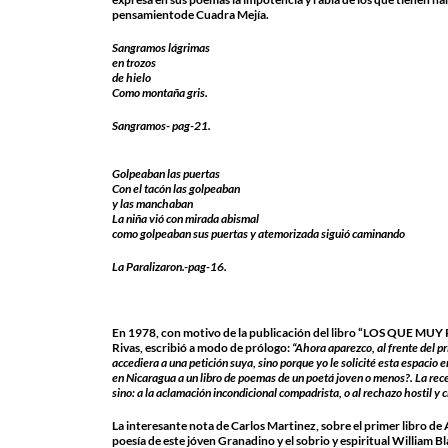
pensamientode Cuadra Mejía.
Sangramos lágrimas
en trozos
de hielo
Como montaña gris.
Sangramos- pag-21.
Golpeaban las puertas
Con el tacón las golpeaban
y las manchaban
La niña vió con mirada abismal
como golpeaban sus puertas y atemorizada siguió caminando
La Paralizaron.-pag-16.
En 1978, con motivo de la publicación del libro “LOS QUE MUY
Rivas, escribió a modo de prólogo:
“Ahora aparezco, al frente del p
accediera a una petición suya, sino porque yo le solicité esta espacio
en Nicaragua a un libro de poemas de un poetá joven o menos?. La recep
sino: a la aclamación incondicional compadrista, o al rechazo hostil y
La interesante nota de Carlos Martinez, sobre el primer libro de 
poesía de este jóven Granadino y el sobrio y espiritual William Bl