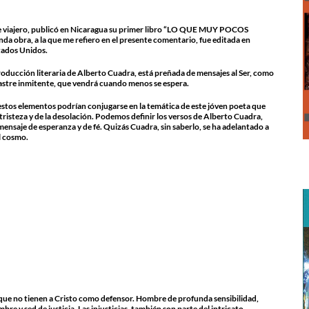
ble viajero, publicó en Nicaragua su primer libro “LO QUE MUY POCOS
bra, a la que me refiero en el presente comentario, fue editada en
stados Unidos.
ucción literaria de Alberto Cuadra, está preñada de mensajes al Ser, como
sastre inmitente, que vendrá cuando menos se espera.
estos elementos podrían conjugarse en la temática de este jóven poeta que
risteza y de la desolación. Podemos definir los versos de Alberto Cuadra,
ensaje de esperanza y de fé. Quizás Cuadra, sin saberlo, se ha adelantado a
el cosmo
.
s que no tienen a Cristo como defensor. Hombre de profunda sensibilidad,
re y sed de justicia. Las injusticias, también son parte del intricato