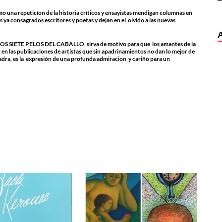
o una repeticíon de la historia críticos y ensayistas mendigan columnas en
s ya consagrados escritores y poetas y dejan en el olvido a las nuevas
 LOS SIETE PELOS DEL CABALLO, sirva de motivo para que los amantes de la
en las publicaciones de artistas que sin apadrinamientos no dan lo mejor de
uadra, es la expresión de una profunda admiracion y cariño para un