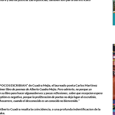
 POCOS ESCRIBIAN” de Cuadra Mejía, el laureado poeta Carlos Martinez
rimer libro de poemas de Alberto Cuadra Mejía. Pero advierto, no porque yo
 en su libro para hacer algunasbreves y pocas reflexiones, sobre que recepcíon espera
tión es negativa, porque la proliferación de poetas no deja lugar al escrutinio,
 chocarrero, cuando el desconocido es un conocido no bienvenido.”
Alberto Cuadra resalta la coincidencia, o una profunda indentificacíon de la
ake.