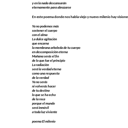
y en la nada descansarán
eternamente para abrazarse
En este poema donde nos habla viejo y nuevo milenio hay visione
Ya no podemos más
sostener el cuerpo
con el alma
La dulce agitación
que encarna
la membrana arboleda de tu cuerpo
en descomposición eterna
Mañana serás el fin
de lo que fue el principio
La radiación
será la verdad eterna
como una respuesta
de la verdad
Ya no serás
ni volverás hacer
de tu destino
lo que se ha echo
de la roca
porque el mundo
será inmóvil
a toda luz viviente
poema El milenio