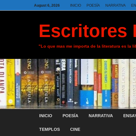
August 6, 2026
INICIO
POESÍA
NARRATIVA
E
Escritores 
"Lo que mas me importa de la literatura es la l
INICIO
POESÍA
NARRATIVA
ENSA
TEMPLOS
CINE