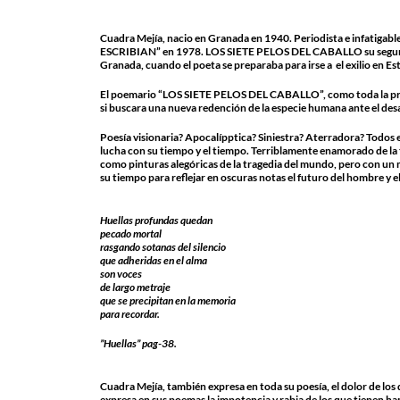
Cuadra Mejía, nacio en Granada en 1940. Periodista e infatiga
ESCRIBIAN” en 1978. LOS SIETE PELOS DEL CABALLO su segunda o
Granada, cuando el poeta se preparaba para irse a el exilio en E
El poemario “LOS SIETE PELOS DEL CABALLO”, como toda la prod
si buscara una nueva redención de la especie humana ante el de
Poesía visionaria? Apocalípptica? Siniestra? Aterradora? Todos 
lucha con su tiempo y el tiempo. Terriblamente enamorado de la t
como pinturas alegóricas de la tragedia del mundo, pero con un m
su tiempo para reflejar en oscuras notas el futuro del hombre y 
Huellas profundas quedan
pecado mortal
rasgando sotanas del silencio
que adheridas en el alma
son voces
de largo metraje
que se precipitan en la memoria
para recordar.
”Huellas” pag-38.
Cuadra Mejía, también expresa en toda su poesía, el dolor de lo
expresa en sus poemas la impotencia y rabia de los que tienen hamb