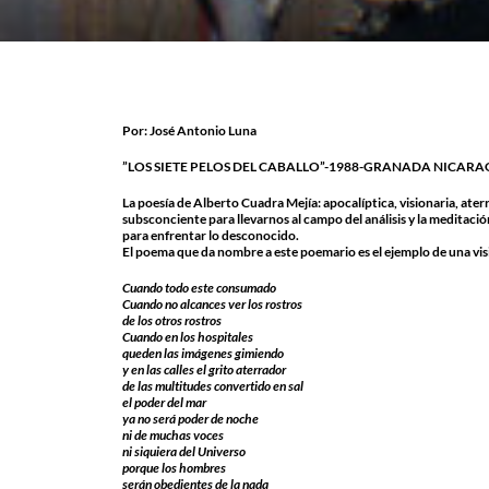
Por: José Antonio Luna
”LOS SIETE PELOS DEL CABALLO”-1988-GRANADA NICARAGUA es
La poesía de Alberto Cuadra Mejía: apocalíptica, visionaria, aterr
subsconciente para llevarnos al campo del análisis y la meditaci
para enfrentar lo desconocido.
El poema que da nombre a este poemario es el ejemplo de una vis
Cuando todo este consumado
Cuando no alcances ver los rostros
de los otros rostros
Cuando en los hospitales
queden las imágenes gimiendo
y en las calles el grito aterrador
de las multitudes convertido en sal
el poder del mar
ya no será poder de noche
ni de muchas voces
ni siquiera del Universo
porque los hombres
serán obedientes de la nada