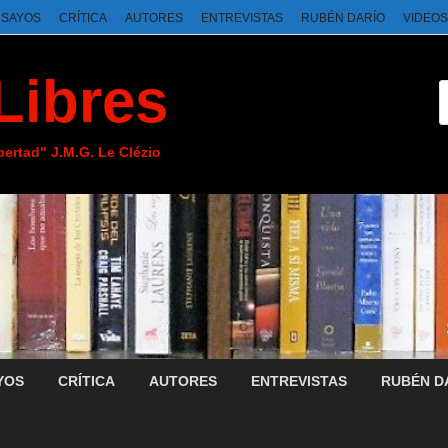
NSAYOS
CRÍTICA
AUTORES
ENTREVISTAS
RUBÉN DARÍO
VIDEOS
Libres
ibertad" J.M.G. Le Clézio
YOS
CRÍTICA
AUTORES
ENTREVISTAS
RUBÉN D