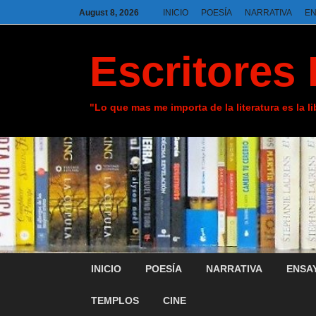
August 8, 2026
INICIO
POESÍA
NARRATIVA
E
Escritores 
"Lo que mas me importa de la literatura es la l
INICIO
POESÍA
NARRATIVA
ENSA
TEMPLOS
CINE