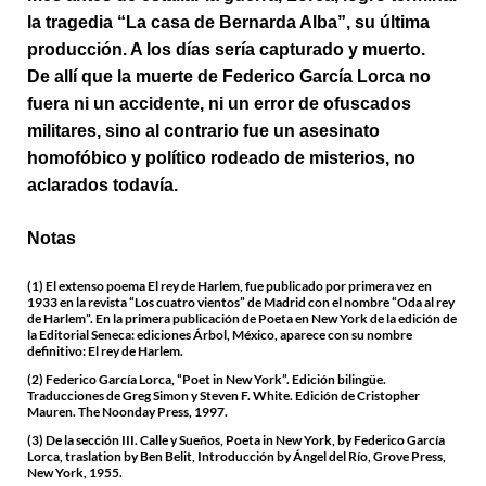
la tragedia “La casa de Bernarda Alba”, su última
producción. A los días sería capturado y muerto.
De allí que la muerte de Federico García Lorca no
fuera ni un accidente, ni un error de ofuscados
militares, sino al contrario fue un asesinato
homofóbico y político rodeado de misterios, no
aclarados todavía.
Notas
(1) El extenso poema El rey de Harlem, fue publicado por primera vez en
1933 en la revista “Los cuatro vientos” de Madrid con el nombre “Oda al rey
de Harlem”. En la primera publicación de Poeta en New York de la edición de
la Editorial Seneca: ediciones Árbol, México, aparece con su nombre
definitivo: El rey de Harlem.
(2) Federico García Lorca, “Poet in New York”. Edición bilingüe.
Traducciones de Greg Simon y Steven F. White. Edición de Cristopher
Mauren. The Noonday Press, 1997.
(3) De la sección III. Calle y Sueños, Poeta in New York, by Federico García
Lorca, traslation by Ben Belit, Introducción by Ángel del Río, Grove Press,
New York, 1955.