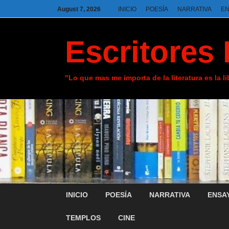
August 7, 2026
INICIO
POESÍA
NARRATIVA
E
Escritores 
"Lo que mas me importa de la literatura es la l
INICIO
POESÍA
NARRATIVA
ENSA
TEMPLOS
CINE