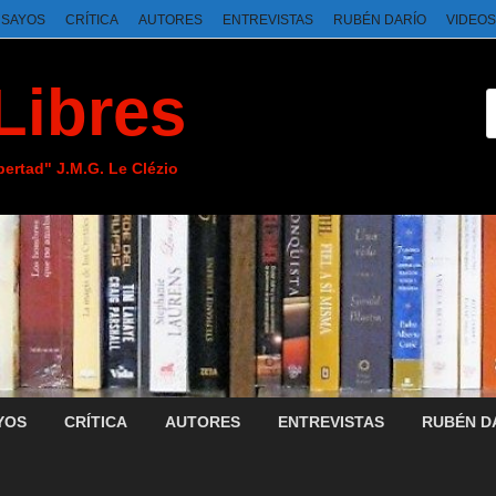
NSAYOS
CRÍTICA
AUTORES
ENTREVISTAS
RUBÉN DARÍO
VIDEOS
Libres
ibertad" J.M.G. Le Clézio
YOS
CRÍTICA
AUTORES
ENTREVISTAS
RUBÉN D