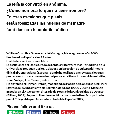
La lejía la convirtió en anónima.
¿Cómo nombrar lo que no tiene nombre?
En esas escaleras que pisáis
están fosilizadas las huellas de mi madre
fundidas con hipoclorito sódico.
William González Guevara nació Managua, Nicaragua en el año 2000.
Fue llevado a España a los 11 años.
Los Nadies, será su primer libro.
Es estudiante del Doble Grado de Lengua y literatura más Periodismo de la
Universidad Rey Juan Carlos. Colabora en la sección de cultura del medio
digital El Generacional (España), donde ha realizado entrevistas a jóvenes
poetas y escritores consumados del panorama literario como Manuel Vilas,
Irene Vallejo, Ana Merino, entre otros.
Ha obtenido el Primer Premio, modalidad de Poesía del Concurso Mari Puri
Express del Ayuntamiento de Torrejón de Ardoz (2020 y 2021), Mención
Especial en el X Certamen Literario de Poesía de la Universidad de Deusto
(Bilbao, 2021), Segundo Premio en el XLII concurso de Poesía organizado
por el Colegio Mayor Universitario Isabel de España (2022).
Please follow and like us: