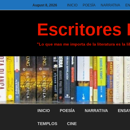
August 8, 2026
INICIO
POESÍA
NARRATIVA
E
Escritores 
"Lo que mas me importa de la literatura es la l
INICIO
POESÍA
NARRATIVA
ENSA
TEMPLOS
CINE