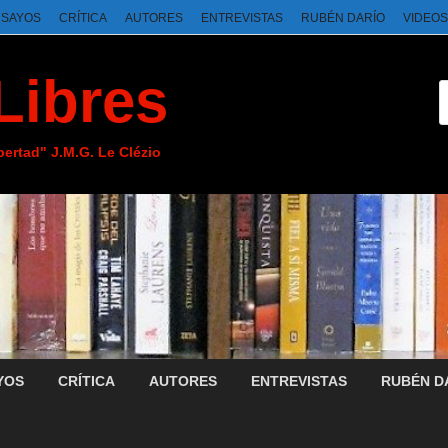
NSAYOS
CRÍTICA
AUTORES
ENTREVISTAS
RUBÉN DARÍO
VIDEOS
Libres
ibertad" J.M.G. Le Clézio
YOS
CRÍTICA
AUTORES
ENTREVISTAS
RUBÉN D