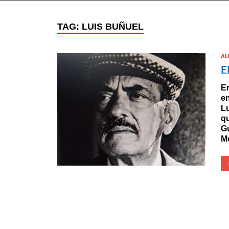
TAG:
LUIS BUÑUEL
AU
E
En
en
Lu
qu
Gu
Mé