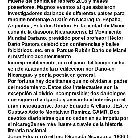
muerte del panida en febrero 2016 y meses
posteriores. Magnos eventos al que asistieron
investigadores darianos de diferentes países para
rendirle homenaje a Darío en Nicaragua, España,
Argentina, Estados Unidos. En la ciudad de Miami,
cuna de la diáspora
Nicaragüense El Movimiento
Mundial Dariano
, presidido por el profesor Héctor
Darío Pastora celebró con conferencias y bailes
folclóricos, etc. en el Parque Rubén Darío de Miami
el histórico acontecimiento.
Incompresiblemente, con el paso del tiempo se ha
venido apagando la predilección por Darío-en
Nicaragua- y por la poesía en general.
Por fortuna hay dos titanes que no olvidan al padre
del modernismo. Estos dos intelectuales son la
excepción al olvido incompresible; dos daríologos
que siguen divulgando y avivando el interés por el
gran nicaragüense: Jorge Eduardo Arellano, JEA, y
Gustavo Adolfo Montalván Ramírez, GAMR. Dos
devotos diaríolatras que no ceden en su ímpetu por
el nicaragüense más ilustre a través de la historia
literaria nacional.
Jorge Eduardo Arellano (Granada Nicaragua, 1946-),