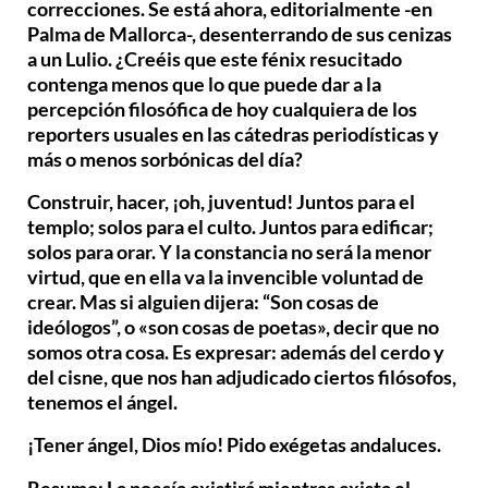
correcciones. Se está ahora, editorialmente -en
Palma de Mallorca-, desenterrando de sus cenizas
a un Lulio. ¿Creéis que este fénix resucitado
contenga menos que lo que puede dar a la
percepción filosófica de hoy cualquiera de los
reporters usuales en las cátedras periodísticas y
más o menos sorbónicas del día?
Construir, hacer, ¡oh, juventud! Juntos para el
templo; solos para el culto. Juntos para edificar;
solos para orar. Y la constancia no será la menor
virtud, que en ella va la invencible voluntad de
crear. Mas si alguien dijera: “Son cosas de
ideólogos”, o «son cosas de poetas», decir que no
somos otra cosa. Es expresar: además del cerdo y
del cisne, que nos han adjudicado ciertos filósofos,
tenemos el ángel.
¡Tener ángel, Dios mío! Pido exégetas andaluces.
Resumo: La poesía existirá mientras exista el