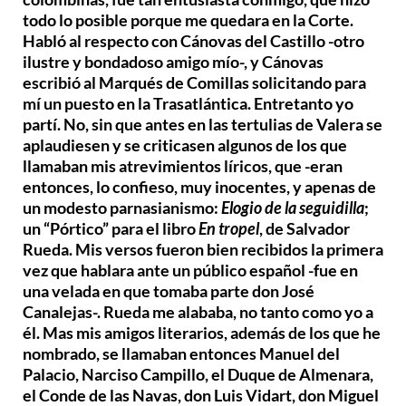
todo lo posible porque me quedara en la Corte.
Habló al respecto con Cánovas del Castillo -otro
ilustre y bondadoso amigo mío-, y Cánovas
escribió al Marqués de Comillas solicitando para
mí un puesto en la Trasatlántica. Entretanto yo
partí. No, sin que antes en las tertulias de Valera se
aplaudiesen y se criticasen algunos de los que
llamaban mis atrevimientos líricos, que -eran
entonces, lo confieso, muy inocentes, y apenas de
un modesto parnasianismo:
Elogio de la seguidilla
;
un “Pórtico” para el libro
En tropel
, de Salvador
Rueda. Mis versos fueron bien recibidos la primera
vez que hablara ante un público español -fue en
una velada en que tomaba parte don José
Canalejas-. Rueda me alababa, no tanto como yo a
él. Mas mis amigos literarios, además de los que he
nombrado, se llamaban entonces Manuel del
Palacio, Narciso Campillo, el Duque de Almenara,
el Conde de las Navas, don Luis Vidart, don Miguel