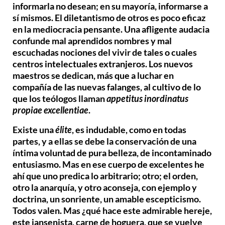
informarla no desean; en su mayoría, informarse a
sí mismos. El diletantismo de otros es poco eficaz
en la mediocracia pensante. Una afligente audacia
confunde mal aprendidos nombres y mal
escuchadas nociones del vivir de tales o cuales
centros intelectuales extranjeros. Los nuevos
maestros se dedican, más que a luchar en
compañía de las nuevas falanges, al cultivo de lo
que los teólogos llaman
appetitus inordinatus
propiae excellentiae
.
Existe una
élite
, es indudable, como en todas
partes, y a ellas se debe la conservación de una
íntima voluntad de pura belleza, de incontaminado
entusiasmo. Mas en ese cuerpo de excelentes he
ahí que uno predica lo arbitrario; otro; el orden,
otro la anarquía, y otro aconseja, con ejemplo y
doctrina, un sonriente, un amable escepticismo.
Todos valen. Mas ¿qué hace este admirable hereje,
este jansenista, carne de hoguera, que se vuelve