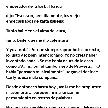
emperador de la barba florida
dijo: “Esos son, sencillamente, los viejos
endecasílabos de gaita gallega:
Tanto bailé con el alma del cura,
tanto bailé, que me dio calentura”
Y yo aprobé. Porque siempre apruebo lo correcto,
lo justo y lo bien intencionado. Yo no creía haber
inventado nada… Se me había ocurrido la cosa
como a Valmajour el tamborilero de Provenza… O
había “pensado musicalmente”; según el decir de
Carlyle, esa mala compañía.
Desde entonces hasta hoy, jamás me he propuesto
ni asombrar al burgués, ni martirizar mi
pensamiento en potros de palabras.
No gusto de «moldes», nuevos ni viejos… Mi verso