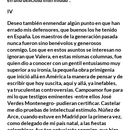
en una deliciosa interinidad
”.
IV
Deseo también enmendar algún punto en que han
errado mis defensores, que buenos los he tenido
en España. Los maestros de la generación pasada
nunca fueron sino benévolos y generosos
conmigo. Los que en estos asuntos se interesan no
ignoran que Valera, en estas mismas columnas, fue
quien dio a conocer con un gentil entusiasmo muy
superior a su ironía, la pequeña obra primigenia
que inició allá en América la manera de pensar y de
escribir que hoy suscita, aquí y allá, ya inefables,
ya truculentas controversias. Campoamor fue para
mí lo que testigos eminentes -entre ellos José
Verdes Montenegro- pudieran certificar. Castelar
me dio pruebas de intelectual estímulo. Núñez de
Arce, cuando estuve en Madrid por la primera vez,
como delegado de mi país natal, a las fiestas
colombinas, fue tan entusiasta conmigo, que hizo