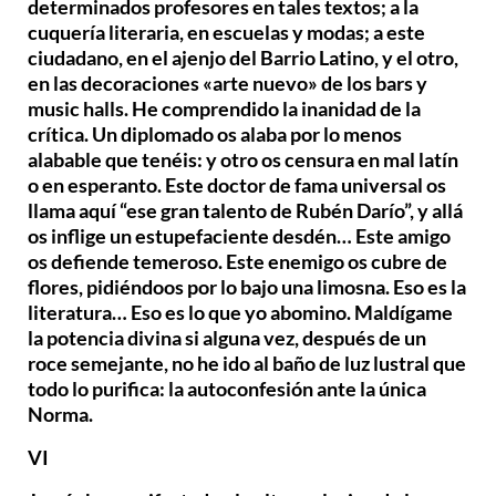
determinados profesores en tales textos; a la
cuquería literaria, en escuelas y modas; a este
ciudadano, en el ajenjo del Barrio Latino, y el otro,
en las decoraciones «arte nuevo» de los bars y
music halls. He comprendido la inanidad de la
crítica. Un diplomado os alaba por lo menos
alabable que tenéis: y otro os censura en mal latín
o en esperanto. Este doctor de fama universal os
llama aquí “ese gran talento de Rubén Darío”, y allá
os inflige un estupefaciente desdén… Este amigo
os defiende temeroso. Este enemigo os cubre de
flores, pidiéndoos por lo bajo una limosna. Eso es la
literatura… Eso es lo que yo abomino. Maldígame
la potencia divina si alguna vez, después de un
roce semejante, no he ido al baño de luz lustral que
todo lo purifica: la autoconfesión ante la única
Norma.
VI