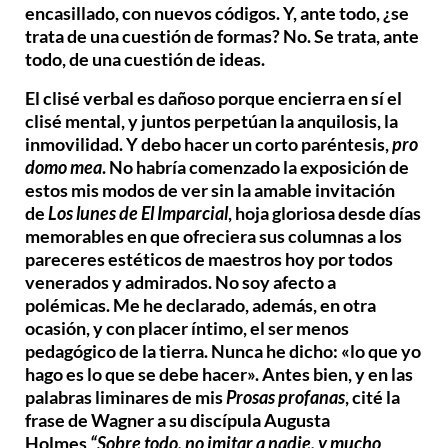
encasillado, con nuevos códigos. Y, ante todo, ¿se
trata de una cuestión de formas? No. Se trata, ante
todo, de una cuestión de ideas.
El clisé verbal es dañoso porque encierra en sí el
clisé mental, y juntos perpetúan la anquilosis, la
inmovilidad. Y debo hacer un corto paréntesis,
pro
domo mea
. No habría comenzado la exposición de
estos mis modos de ver sin la amable invitación
de
Los lunes de El Imparcial
, hoja gloriosa desde días
memorables en que ofreciera sus columnas a los
pareceres estéticos de maestros hoy por todos
venerados y admirados. No soy afecto a
polémicas. Me he declarado, además, en otra
ocasión, y con placer íntimo, el ser menos
pedagógico de la tierra. Nunca he dicho: «lo que yo
hago es lo que se debe hacer». Antes bien, y en las
palabras liminares de mis
Prosas profanas
, cité la
frase de Wagner a su discípula Augusta
Holmes
“Sobre todo, no imitar a nadie, y mucho