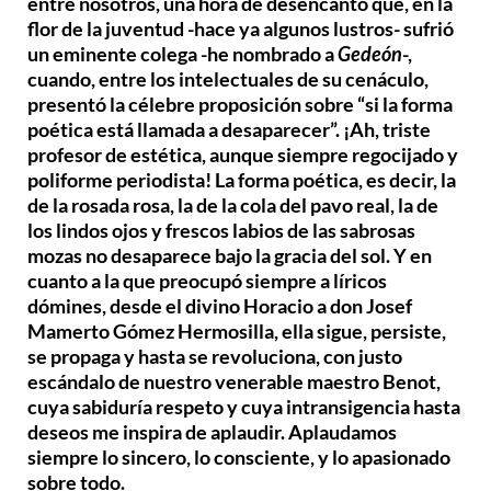
entre nosotros, una hora de desencanto que, en la
flor de la juventud -hace ya algunos lustros- sufrió
un eminente colega -he nombrado a
Gedeón
-,
cuando, entre los intelectuales de su cenáculo,
presentó la célebre proposición sobre “si la forma
poética está llamada a desaparecer”. ¡Ah, triste
profesor de estética, aunque siempre regocijado y
poliforme periodista! La forma poética, es decir, la
de la rosada rosa, la de la cola del pavo real, la de
los lindos ojos y frescos labios de las sabrosas
mozas no desaparece bajo la gracia del sol. Y en
cuanto a la que preocupó siempre a líricos
dómines, desde el divino Horacio a don Josef
Mamerto Gómez Hermosilla, ella sigue, persiste,
se propaga y hasta se revoluciona, con justo
escándalo de nuestro venerable maestro Benot,
cuya sabiduría respeto y cuya intransigencia hasta
deseos me inspira de aplaudir. Aplaudamos
siempre lo sincero, lo consciente, y lo apasionado
sobre todo.