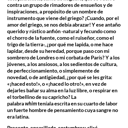
contra un grupo de rimadores de ensueños y de
inspiraciones, a propósito de un nombre de
instrumento que viene del griego? ¡Cuando, por el
amor del griego, se nos debía abrazar! Y ese antaño
querido y rústico anfión -natural y fecundo como
el chorro de la fuente, como el ruiseñor, como el
trigo de la tierra-, ¿por qué me lapida, o me hace
lapidar, desde su heredad, porque paso con mi
sombrero de Londres o mi corbata de París? Y a los
jóvenes, a los ansiosos, a los sedientos de cultura,
de perfeccionamiento, o simplemente de
novedad, o de antigüedad, ¿por qué se les grita:
«¡haced esto!», o «¡haced lo otro!», en vez de
dejarles bañar su alma en la luz libre, o respirar en
el torbellino de su capricho? La
palabra
whim
teníala escrita en su cuarto de labor
un fuerte hombre de pensamiento cuya sangre no
era latina.
Precepto, encasillado, costumbres; clisé…