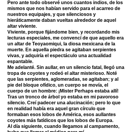
Pero ante todo observé unos cuantos indios, de los
mismos que nos habían servido para el acarreo de
nuestros equipajes, y que silenciosos y
hieráticamente daban vueltas alrededor de aquel
altar viviente.
Viviente, porque fijándome bien, y recordando mis
lecturas especiales, me convencí de que aquello era
un altar de Teoyaomiqui, la diosa mexicana de la
muerte. En aquella piedra se agitaban serpientes
vivas, y adquiría el espectáculo una actualidad
espantable.
Me adelanté. Sin aullar, en un silencio fatal, llegó una
tropa de coyotes y rodeó el altar misterioso. Noté
que las serpientes, aglomeradas, se agitaban; y al
pie del bloque ofídico, un cuerpo se movía, el
cuerpo de un hombre: ¡Mister Perhaps estaba allí!
Tras un tronco de árbol yo estaba en mi pavoroso
silencio. Creí padecer una alucinación; pero lo que
en realidad había era aquel gran círculo que
formaban esos lobos de América, esos aullantes
coyotes más fatídicos que los lobos de Europa.
Al día siguiente, cuando llegamos al campamento,