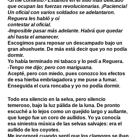
-Si me contestó.- Estamos en el sitio más delicado
que ocupan las fuerzas revolucionarias. ¡Paciencia!
Un oficial con varios soldados se adelantaron.
Reguera les habló y oí
contestar al oficial.
-Imposible pasar más adelante. Habrá que quedar
ahí hasta el amanecer.
Escogimos para reposar un descampado bajo un
gran ahuehuete. De más está decir que yo no podía
dormir.
Yo había terminado mi tabaco y lo pedí a Reguera.
-Tengo me dijo; pero con mariguana.
Acepté, pero con miedo, pues conozco los efectos
de esa hierba embriagadora y me puse a fumar.
Enseguida el cura roncaba y yo no podía dormir.
Todo era silencio en la selva, pero silencio
temeroso, bajo la luz pálida de la luna. De pronto
escuché a lo lejos como un quejido largo y aullante,
que luego fue un coro de aullidos. Yo ya conocía
esa siniestra música de las selvas salvajes: era el
aullido de los coyotes.
Me incorporé cuando sentí que los clamores se iban