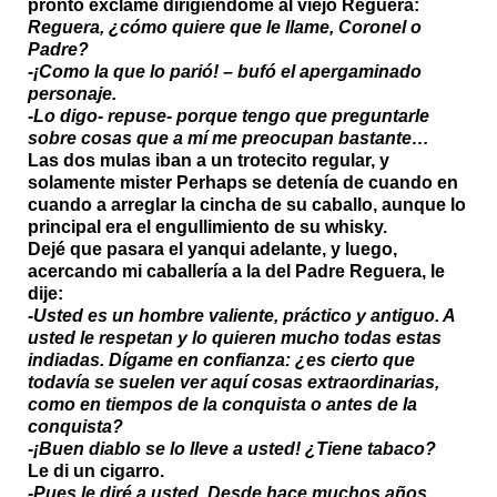
pronto exclamé dirigiéndome al viejo Reguera:
Reguera, ¿cómo quiere que le llame, Coronel o
Padre?
-¡Como la que lo parió! – bufó el apergaminado
personaje.
-Lo digo- repuse- porque tengo que preguntarle
sobre cosas que a mí me preocupan bastante…
Las dos mulas iban a un trotecito regular, y
solamente mister Perhaps se detenía de cuando en
cuando a arreglar la cincha de su caballo, aunque lo
principal era el engullimiento de su whisky.
Dejé que pasara el yanqui adelante, y luego,
acercando mi caballería a la del Padre Reguera, le
dije:
-Usted es un hombre valiente, práctico y antiguo. A
usted le respetan y lo quieren mucho todas estas
indiadas. Dígame en confianza: ¿es cierto que
todavía se suelen ver aquí cosas extraordinarias,
como en tiempos de la conquista o antes de la
conquista?
-¡Buen diablo se lo lleve a usted! ¿Tiene tabaco?
Le di un cigarro.
-Pues le diré a usted. Desde hace muchos años