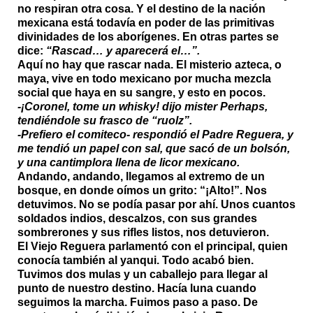
no respiran otra cosa. Y el destino de la nación
mexicana está todavía en poder de las primitivas
divinidades de los aborígenes. En otras partes se
dice:
“Rascad… y aparecerá el…”.
Aquí no hay que rascar nada. El misterio azteca, o
maya, vive en todo mexicano por mucha mezcla
social que haya en su sangre, y esto en pocos.
-¡Coronel, tome un whisky! dijo mister Perhaps,
tendiéndole su frasco de “ruolz”.
-Prefiero el comiteco- respondió el Padre Reguera, y
me tendió un papel con sal, que sacó de un bolsón,
y una cantimplora llena de licor mexicano.
Andando, andando, llegamos al extremo de un
bosque, en donde oímos un grito: “¡Alto!”. Nos
detuvimos. No se podía pasar por ahí. Unos cuantos
soldados indios, descalzos, con sus grandes
sombrerones y sus rifles listos, nos detuvieron.
El Viejo Reguera parlamentó con el principal, quien
conocía también al yanqui. Todo acabó bien.
Tuvimos dos mulas y un caballejo para llegar al
punto de nuestro destino. Hacía luna cuando
seguimos la marcha. Fuimos paso a paso. De