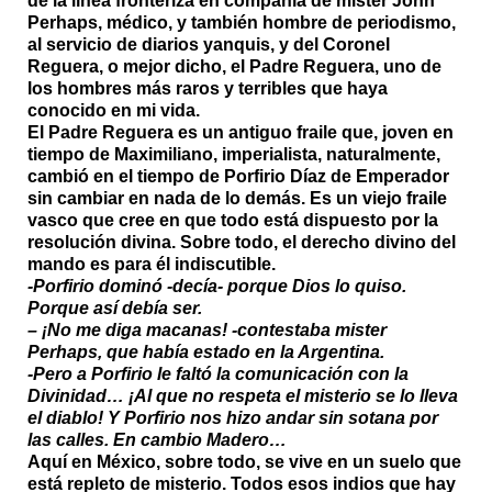
de la línea fronteriza en compañía de mister John
Perhaps, médico, y también hombre de periodismo,
al servicio de diarios yanquis, y del Coronel
Reguera, o mejor dicho, el Padre Reguera, uno de
los hombres más raros y terribles que haya
conocido en mi vida.
El Padre Reguera es un antiguo fraile que, joven en
tiempo de Maximiliano, imperialista, naturalmente,
cambió en el tiempo de Porfirio Díaz de Emperador
sin cambiar en nada de lo demás. Es un viejo fraile
vasco que cree en que todo está dispuesto por la
resolución divina. Sobre todo, el derecho divino del
mando es para él indiscutible.
-Porfirio dominó -decía- porque Dios lo quiso.
Porque así debía ser.
– ¡No me diga macanas! -contestaba mister
Perhaps, que había estado en la Argentina.
-Pero a Porfirio le faltó la comunicación con la
Divinidad… ¡Al que no respeta el misterio se lo lleva
el diablo! Y Porfirio nos hizo andar sin sotana por
las calles. En cambio Madero…
Aquí en México, sobre todo, se vive en un suelo que
está repleto de misterio. Todos esos indios que hay