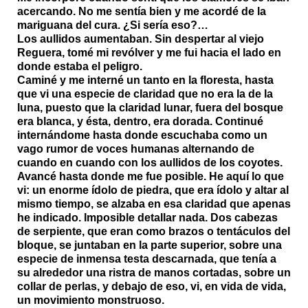
acercando. No me sentía bien y me acordé de la
mariguana del cura. ¿Si sería eso?…
Los aullidos aumentaban. Sin despertar al viejo
Reguera, tomé mi revólver y me fui hacia el lado en
donde estaba el peligro.
Caminé y me interné un tanto en la floresta, hasta
que vi una especie de claridad que no era la de la
luna, puesto que la claridad lunar, fuera del bosque
era blanca, y ésta, dentro, era dorada. Continué
internándome hasta donde escuchaba como un
vago rumor de voces humanas alternando de
cuando en cuando con los aullidos de los coyotes.
Avancé hasta donde me fue posible. He aquí lo que
vi: un enorme ídolo de piedra, que era ídolo y altar al
mismo tiempo, se alzaba en esa claridad que apenas
he indicado. Imposible detallar nada. Dos cabezas
de serpiente, que eran como brazos o tentáculos del
bloque, se juntaban en la parte superior, sobre una
especie de inmensa testa descarnada, que tenía a
su alrededor una ristra de manos cortadas, sobre un
collar de perlas, y debajo de eso, vi, en vida de vida,
un movimiento monstruoso.