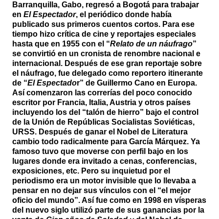
Barranquilla, Gabo, regresó a Bogotá para trabajar
en
El Espectador
, el periódico donde había
publicado sus primeros cuentos cortos. Para ese
tiempo hizo crítica de cine y reportajes especiales
hasta que en 1955 con el “
Relato de un náufrago
”
se convirtió en un cronista de renombre nacional e
internacional. Después de ese gran reportaje sobre
el náufrago, fue delegado como reportero itinerante
de “
El Espectado
r” de Guillermo Cano en Europa.
Así comenzaron las correrías del poco conocido
escritor por Francia, Italia, Austria y otros países
incluyendo los del “talón de hierro” bajo el control
de la Unión de Repúblicas Socialistas Soviéticas,
URSS.
Después de ganar el Nobel de Literatura
cambio todo radicalmente para García Márquez. Ya
famoso tuvo que moverse con perfil bajo en los
lugares donde era invitado a cenas, conferencias,
exposiciones, etc. Pero su inquietud por el
periodismo era un motor invisible que lo llevaba a
pensar en no dejar sus vínculos con el “el mejor
oficio del mundo”. Así fue como en 1998 en vísperas
del nuevo siglo utilizó parte de sus ganancias por la