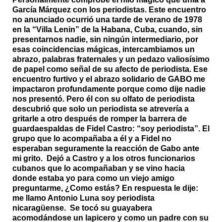
García Márquez con los periodistas. Este encuentro
no anunciado ocurrió una tarde de verano de 1978
en la “Villa Lenin” de la Habana, Cuba, cuando, sin
presentarnos nadie, sin ningún intermediario, por
esas coincidencias mágicas, intercambiamos un
abrazo, palabras fraternales y un pedazo valiosísimo
de papel como señal de su afecto de periodista.
Ese
encuentro furtivo y el abrazo solidario de GABO me
impactaron profundamente porque
como dije nadie
nos presentó. Pero él con su olfato de periodista
descubrió que solo un periodista se atrevería a
gritarle a otro después de romper la barrera de
guardaespaldas de Fidel Castro: “soy periodista”. El
grupo que lo acompañaba a él y a Fidel no
esperaban seguramente la reacción de Gabo ante
mi grito. Dejó a Castro y a los otros funcionarios
cubanos que lo acompañaban y se vino hacia
donde estaba yo para como un viejo amigo
preguntarme, ¿Como estás? En respuesta le dije:
me llamo Antonio Luna soy periodista
nicaragüense.
Se tocó su guayabera
acomodándose un lapicero y como un padre con su