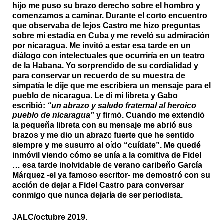
hijo me puso su brazo derecho sobre el hombro y
comenzamos a caminar. Durante el corto encuentro
que observaba de lejos Castro me hizo preguntas
sobre mi estadía en Cuba y me reveló su admiración
por nicaragua. Me invitó a estar esa tarde en un
diálogo con intelectuales que ocurriría en un teatro
de la Habana. Yo sorprendido de su cordialidad y
para conservar un recuerdo de su muestra de
simpatía le dije que me escribiera un mensaje para el
pueblo de nicaragua. Le di mi libreta y Gabo
escribió:
“un abrazo y saludo fraternal al heroico
pueblo de nicaragua”
y firmó. Cuando me extendió
la pequeña libreta con su mensaje me abrió sus
brazos y me dio un abrazo fuerte que he sentido
siempre y me susurro al oído “cuídate”.
Me quedé
inmóvil viendo cómo se unía a la comitiva de Fidel
… esa tarde inolvidable de verano caribeño García
Márquez -el ya famoso escritor- me demostró con su
acción de dejar a Fidel Castro para conversar
conmigo que nunca dejaría de ser periodista.
JALC/octubre 2019.