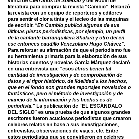
venta de
Cien años de Soledad y
del Nobel de
literatura para comprar la revista “Cambio”. Relanzó
la revista con un equipo de reporteros y editores
para sentir el olor a tinta y el tecleo de las máquinas
de escribir.
“En Cambio publicó algunas de sus
últimas piezas periodísticas, por ejemplo, un perfil
de la cantante barranquillera Shakira y otro del en
ese entonces caudillo Venezolano Hugo Chávez”
.
Para reforzar su afirmación de que el periodismo fue
su herramienta primaria para la elaboración de sus
historias-cuentos y novelas-García Márquez declaró
en una entrevista que
“esos libros tienen tal
cantidad de investigación y de comprobación de
datos y el rigor histórico, de fidelidad a los hechos,
que en el fondo son grandes reportajes novelados o
fantásticos, pero el método de investigación y de
manejo de la información y los hechos es de
periodista.”
La publicación de “EL ESCÁNDALO
DEL SIGLO” es una prueba de que algunos grandes
escritores fueron acuciosos periodistas que crearon
celebres relatos en base a sus investigaciones,
entrevistas, observaciones de viajes, etc. Entre
estos periodistas que se convirtieron en celebres