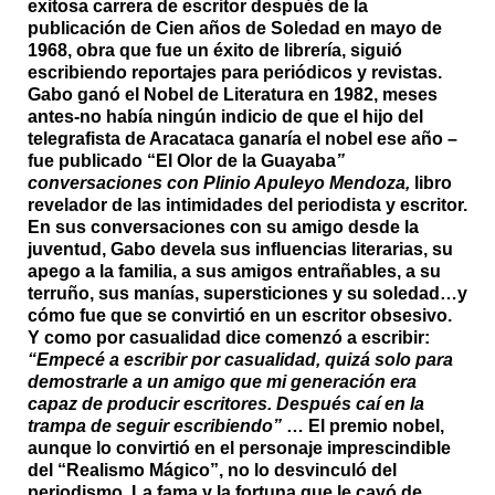
exitosa carrera de escritor después de la
publicación de Cien años de Soledad en mayo de
1968, obra que fue un éxito de librería, siguió
escribiendo reportajes para periódicos y revistas.
Gabo ganó el Nobel de Literatura en 1982, meses
antes-no había ningún indicio de que el hijo del
telegrafista de Aracataca ganaría el nobel ese año –
fue publicado “El Olor de la Guayaba
”
conversaciones con Plinio Apuleyo Mendoza,
libro
revelador de las intimidades del periodista y escritor.
En sus conversaciones con su amigo desde la
juventud, Gabo devela sus influencias literarias, su
apego a la familia, a sus amigos entrañables, a su
terruño, sus manías, supersticiones y su soledad…y
cómo fue que se convirtió en un escritor obsesivo.
Y como por casualidad dice comenzó a escribir:
“Empecé a escribir por casualidad, quizá solo para
demostrarle a un amigo que mi generación era
capaz de producir escritores. Después caí en la
trampa de seguir escribiendo”
… El premio nobel,
aunque lo convirtió en el personaje imprescindible
del “Realismo Mágico”, no lo desvinculó del
periodismo. La fama y la fortuna que le cayó de