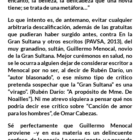
encanto, la belleza, la delicadeza que una novia
tiene; se trata de una metáfora…”
Lo que intento es, de antemano, evitar cualquier
arbitraria descalificación, además de las gratuitas
que pudieran haber surgido antes, contra En la
Gran Sultana y otros escritos (PAVSA, 2013), del
muy granadino, sultán, Guillermo Menocal, novio
de la Gran Sultana. Mejor curémonos en salud, no
se le ocurra a alguien dejar de considerar escritor a
Menocal por no ser, al decir de Rubén Darío, un
“autor blasonado”, o ese mismo tipo de crítico
pretenda sospechar que la “Gran Sultana” es una
“virago”. (Rubén Darío: “A propósito de Mme. De
Noailles”). Ni me atrevo siquiera a pensar qué nos
podría decir ese crítico sobre “Canción de amor
para los hombres”, de Omar Cabezas.
Sé perfectamente que Guillermo Menocal
proviene –y en esa materia es un delincuente
confeso- de la poesía. Lo conocí poeta, y a pesar de