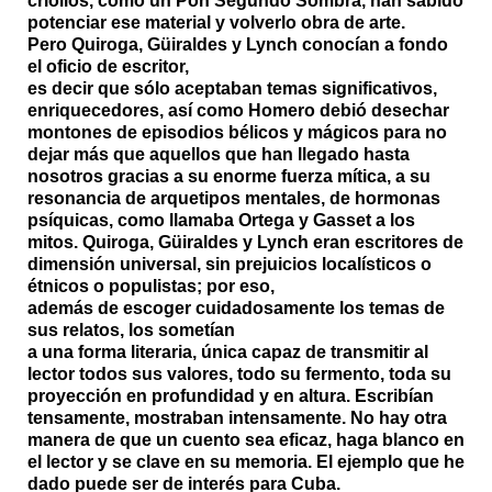
criollos, como un Pon Segundo Sombra, han sabido
potenciar ese material y volverlo obra de arte.
Pero Quiroga, Güiraldes y Lynch conocían a fondo
el oficio de escritor,
es decir que sólo aceptaban temas significativos,
enriquecedores, así como Homero debió desechar
montones de episodios bélicos y mágicos para no
dejar más que aquellos que han llegado hasta
nosotros gracias a su enorme fuerza mítica, a su
resonancia de arquetipos mentales, de hormonas
psíquicas, como llamaba Ortega y Gasset a los
mitos. Quiroga, Güiraldes y Lynch eran escritores de
dimensión universal, sin prejuicios localísticos o
étnicos o populistas; por eso,
además de escoger cuidadosamente los temas de
sus relatos, los sometían
a una forma literaria, única capaz de transmitir al
lector todos sus valores, todo su fermento, toda su
proyección en profundidad y en altura. Escribían
tensamente, mostraban intensamente. No hay otra
manera de que un cuento sea eficaz, haga blanco en
el lector y se clave en su memoria. El ejemplo que he
dado puede ser de interés para Cuba.