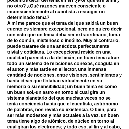
podemos decir del tema en sí? ¿Por qué ese tema y
no otro? ¿Qué razones mueven consciente o
inconscientemente al cuentista a escoger un
determinado tema?
A mí me parece que el tema del que saldrá un buen
cuento es siempre excepcional, pero no quiero decir
con esto que un tema deba ser extraordinario, fuera
de lo común, misterioso o insólito. Muy al contrario,
puede tratarse de una anécdota perfectamente
trivial y cotidiana. Lo excepcional reside en una
cualidad parecida a la del imán; un buen tema atrae
todo un sistema de relaciones conexas, coagula en
el autor, y más tarde en el lector, una inmensa
cantidad de nociones, entre visiones, sentimientos y
hasta ideas que flotaban virtualmente en su
memoria o su sensibilidad; un buen tema es como
un buen sol,-un astro en torno al cual gira un
sistema planetario del que muchas veces no se
tenía conciencia hasta que el cuentista, astrónomo
de palabras, nos revela su existencia. O bien, para
ser más modestos y más actuales a la vez, un buen
tema tiene algo de atómico, de núcleo en torno al
cual giran los electrones; y todo eso, al fin y al cabo,