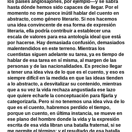
los países anglosajones, por ejemplo—y se sabrá
hasta dónde hemos sido capaces de llegar. Por el
momento no me parece inútil hablar del cuento en
abstracto, como género literario. Si nos hacemos
una idea convincente de esa forma de expresión
literaria, ella podría contribuir a establecer una
escala de valores para esa antología ideal que está
por hacerse. Hay demasiada confusión, demasiados
malentendidos en este terreno. Mientras los
cuentistas siguen adelante su tarea, ya es tiempo de
hablar de esa tarea en sí misma, al margen de las
personas y de las nacionalidades. Es preciso llegar
a tener una idea viva de lo que es el cuento, y eso es
siempre difícil en la medida en que las ideas tienden
a lo abstracto, a desvitalizar su contenido, mientras
que a su vez la vida rechaza angustiada ese lazo
que quiere echarle la conceptuación para fijarla y
categorizarla. Pero si no tenemos una idea viva de lo
que es el cuento, habremos perdido el tiempo,
porque un cuento, en última instancia, se mueve en
ese plano del hombre donde la vida y la expresión
escrita de esa vida libran una batalla fraternal, si se
me permite el término; y el resultado de esa batalla