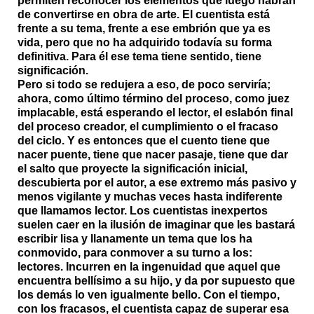
permiten reconocer los elementos que luego habrán
de convertirse en obra de arte. El cuentista está
frente a su tema, frente a ese embrión que ya es
vida, pero que no ha adquirido todavía su forma
definitiva. Para él ese tema tiene sentido, tiene
significación.
Pero si todo se redujera a eso, de poco serviría;
ahora, como último término del proceso, como juez
implacable, está esperando el lector, el eslabón final
del proceso creador, el cumplimiento o el fracaso
del ciclo. Y es entonces que el cuento tiene que
nacer puente, tiene que nacer pasaje, tiene que dar
el salto que proyecte la significación inicial,
descubierta por el autor, a ese extremo más pasivo y
menos vigilante y muchas veces hasta indiferente
que llamamos lector. Los cuentistas inexpertos
suelen caer en la ilusión de imaginar que les bastará
escribir lisa y llanamente un tema que los ha
conmovido, para conmover a su turno a los:
lectores. Incurren en la ingenuidad que aquel que
encuentra bellísimo a su hijo, y da por supuesto que
los demás lo ven igualmente bello. Con el tiempo,
con los fracasos, el cuentista capaz de superar esa