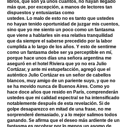
libros, que son ya unos cuantos, no hayan llegado
más que, por excepción, a manos de lectores tan
dispuestos y entusiastas como
ustedes. Lo malo de esto no es tanto que ustedes
no hayan tenido oportunidad de juzgar mis cuentos,
sino que yo me siento un poco como un fantasma
que viene a hablarles sin esa relativa tranquilidad
que da siempre el saberse precedido por la labor
cumplida a lo largo de los años. Y esto de sentirme
como un fantasma debe ser ya perceptible en mí,
porque hace unos días una señora argentina me
aseguró en el hotel Riviera que yo no era Julio
Cortázar, y ante mi estupefacción, agregó que el
auténtico Julio Cortázar es un señor de cabellos
blancos, muy amigo de un pariente suyo, y que no
se ha movido nunca de Buenos Aires. Como yo
hace doce años que resido en París, comprenderán
ustedes que mi calidad espectral se ha intensificado
notablemente después de esta revelación. Si de
golpe desaparezco en mitad de una frase, no me
sorprenderé demasiado, y a lo mejor salimos todos
ganando. Se afirma que el deseo más ardiente de un
fantasma es recobrar por lo menos un asomo de