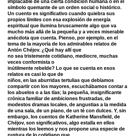
implacable de una cierta condición humana o en el
símbolo quemante de un orden social o histórico.
Un cuento es significativo cuando quiebra sus
propios límites con esa explosión de energía
espiritual que ilumina bruscamente algo que va
mucho más allá de la pequeña y a veces miserable
anécdota que cuenta. Pienso, por ejemplo, en el
tema de la mayoría de los admirables relatos de
Antón Chéjov. ¿Qué hay allí que
no sea tristemente cotidiano, mediocre, muchas
veces conformista o
inútilmente rebelde? Lo que se cuenta en esos
relatos es casi lo que de
niños, en las aburridas tertulias que debíamos
compartir con los mayores, escuchábamos contar a
los abuelos o a las tías; la pequeña, insignificante
crónica familiar de ambiciones frustradas, de
modestos dramas locales, de angustias a la medida
de una sala, de un piano, de un té con dulces. Y, sin
embargo, los cuentos de Katherine Mansfield, de
Chéjov, son significativos, algo estalla en ellos
mientras los leemos y nos propone una especie de
ruptura de lo cotidiano que