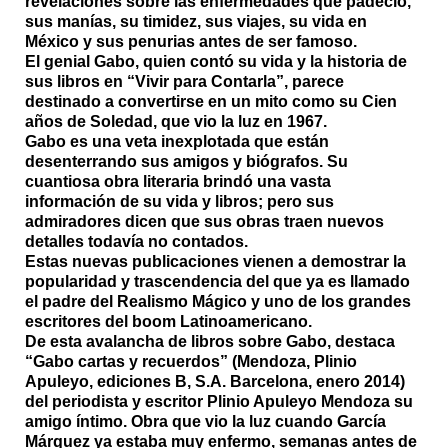
revelaciones sobre las enfermedades que padeció,
sus manías, su timidez, sus viajes, su vida en
México y sus penurias antes de ser famoso.
El genial Gabo, quien contó su vida y la historia de
sus libros en
“Vivir para Contarla”
, parece
destinado a convertirse en un mito como su Cien
años de Soledad, que vio la luz en 1967.
Gabo es una veta inexplotada que están
desenterrando sus amigos y biógrafos. Su
cuantiosa obra literaria brindó una vasta
información de su vida y libros; pero sus
admiradores dicen que sus obras traen nuevos
detalles todavía no contados.
Estas nuevas publicaciones vienen a demostrar la
popularidad y trascendencia del que ya es llamado
el padre del Realismo Mágico y uno de los grandes
escritores del boom Latinoamericano.
De esta avalancha de libros sobre Gabo, destaca
“Gabo cartas y recuerdos”
(Mendoza, Plinio
Apuleyo, ediciones B, S.A. Barcelona, enero 2014)
del periodista y escritor Plinio Apuleyo Mendoza su
amigo íntimo. Obra que vio la luz cuando García
Márquez ya estaba muy enfermo, semanas antes de