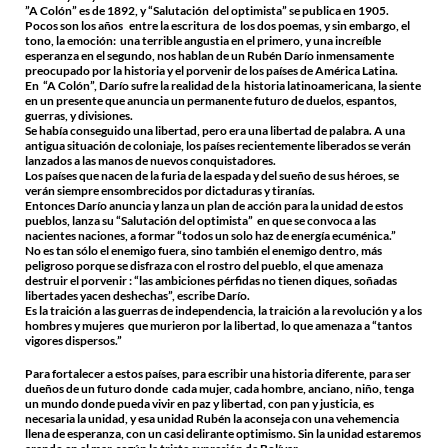
”A Colón” es de 1892, y “Salutación del optimista” se publica en 1905.
Pocos son los años entre la escritura de los dos poemas, y sin embargo, el
tono, la emoción: una terrible angustia en el primero, y una increíble
esperanza en el segundo, nos hablan de un Rubén Darío inmensamente
preocupado por la historia y el porvenir de los países de América Latina.
En “A Colón”, Darío sufre la realidad de la historia latinoamericana, la siente
en un presente que anuncia un permanente futuro de duelos, espantos,
guerras, y divisiones.
Se había conseguido una libertad, pero era una libertad de palabra. A una
antigua situación de coloniaje, los países recientemente liberados se verán
lanzados a las manos de nuevos conquistadores.
Los países que nacen de la furia de la espada y del sueño de sus héroes, se
verán siempre ensombrecidos por dictaduras y tiranías.
Entonces Darío anuncia y lanza un plan de acción para la unidad de estos
pueblos, lanza su “Salutación del optimista” en que se convoca a las
nacientes naciones, a formar “todos un solo haz de energía ecuménica.”
No es tan sólo el enemigo fuera, sino también el enemigo dentro, más
peligroso porque se disfraza con el rostro del pueblo, el que amenaza
destruir el porvenir : “las ambiciones pérfidas no tienen diques, soñadas
libertades yacen deshechas”, escribe Darío.
Es la traición a las guerras de independencia, la traición a la revolución y a los
hombres y mujeres que murieron por la libertad, lo que amenaza a “tantos
vigores dispersos.”
Para fortalecer a estos países, para escribir una historia diferente, para ser
dueños de un futuro donde cada mujer, cada hombre, anciano, niño, tenga
un mundo donde pueda vivir en paz y libertad, con pan y justicia, es
necesaria la unidad, y esa unidad Rubén la aconseja con una vehemencia
llena de esperanza, con un casi delirante optimismo. Sin la unidad estaremos