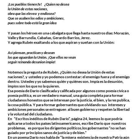
¡Los pueblos tienen fe! ¿Quien no desea
la Unión de estas naciones,
obra que las elevea y endiosea?
Que se acaben los odios y ambiciones,
pues sobre todo está la gran idea
Y pasan los héroes en una cabalgata que llega hasta nuestros días: Morazán,
Valle y Barrundia, Cabañas, Gerardo Barrios, Jerez.
Y agrega Rubén exaltando a los que aspiran y sueñan con la Unión:
Así piensan, practican y desean
los que aguardan la Unión. ¡Que ellos no vean
seguir reinando desunion impia
!
Notemos la pregunta de Rubén, ¿Quién no desea la Unión de estas
naciones?, y ustedes y yo podemos contestar: el enemigo fuera y el enemigo
dentro. Ustedes y yo sabemos quién y quiénes son. Impía es la desunión,
impíos son los que no la quieren.
Esa poesía de Darío clasificada y calificada por algunos como poesía cívica o
poesía política, es un verdadero manual, una guía completa para formar
ciudadanos honestos que se interesan por la justicia, el bien, y la res publica,
la cosa pública. Y para formar gobernantes que olvidando sus intereses y
ambiciones personales se entreguen al buen gobierno y respeten la libertad
y la voluntad del ciudadano.
En “Escritos inéditos de Rubén Darío”, página 24, leemos lo que podría
aplicarse a todos los países latinoamericanos, escribe Dario que nuestros
problemas, es porque los dirigentes politicos,los gobernantes “no se han
guiado por principios sanos de justicia y de bien.”
En un poema Darío nos habla de “la mísera existencia de nuestra Patria aún