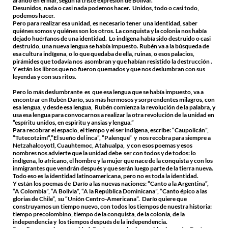
arando en el mar, según la triste expresión de Bolívar.
Desunidos, nada o casi nada podemos hacer. Unidos, todo o casi todo,
podemos hacer.
Pero para realizar esa unidad, es necesario tener una identidad, saber
quiénes somos y quiénes son los otros. La conquista y la colonia nos había
dejado huérfanos de una identidad. Lo indígena había sido destruido o casi
destruido, una nueva lengua se había impuesto. Rubén va a la búsqueda de
esa cultura indígena, o lo que quedaba de ella, ruinas, o esos palacios,
pirámides que todavía nos asombran y que habían resistido la destrucción .
Y están los libros que no fueron quemados y que nos deslumbran con sus
leyendas y con sus ritos.
Pero lo más deslumbrante es que esa lengua que se había impuesto, va a
encontrar en Rubén Darío, sus más hermosos y sorprendentes milagros, con
esa lengua, y desde esa lengua, Rubén comienza la revolución de la palabra, y
usa esa lengua para convocarnos a realizar la otra revolución de la unidad en
“espíritu unidos, en espiritu y ansias y lengua.”
Para recobrar el espacio, el tiempo y el ser indígena, escribe: “Caupolicán”,
“Tutecotzimí”,”El sueño del inca”, “Palenque” y nos recobra para siempre a
Netzahalcoyotl, Cuauhtemoc, Atahualpa, y con esos poemas y esos
nombres nos advierte que la unidad debe ser con todos y de todos: lo
indígena, lo africano, el hombre y la mujer que nace de la conquista y con los
inmigrantes que vendrán después y que serán luego parte de la tierra nueva.
Todo eso es la identidad latinoamericana, pero no es toda la identidad.
Y están los poemas de Darío a las nuevas naciones: “Canto a la Argentina”,
“A Colombia”, “A Bolivia”, “A la República Dominicana”, “Canto épico a las
glorias de Chile”, su “Unión Centro-Americana”. Darío quiere que
construyamos un tiempo nuevo, con todos los tiempos de nuestra historia:
tiempo precolombino, tiempo de la conquista, de la colonia, de la
independencia y los tiempos después de la independencia.