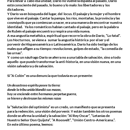
Para llevar a cabo esa unidad, Darío no vuelve la espalda al pasado, Darío
está consciente del pasado, lo bueno y lo malo: los libertadores y los
dictadores.
Y Darío va en búsqueda del lugar, del locus. El paisaje y la mujer y el hombre
que vive en el paisaje. Cantar la pampa, los ríos, montañas, la provincia y las
cosmópolis que ya comienzan a nacer, era una manera de encontrar nuestra
identidad. Ya los románticos habían cantado el paisaje, pero en la palabra
de Rubén el paisaje encuentra y respira una vida nueva.
A esa angustia metafísica, espiritual que recorre la obra de Darío, “Lo fatal”.
Los Nocturnos, se viene a sumar la angustia histórica por el ser y el
porvenir de Hispanoamérica o Latinoamérica. Darío ha sido testigo de los
males que afligen a su tiempo: revoluciones, golpes de estado, “la comedia de
las urnas”.
Y como un náufrago Darío se aferra no a una tabla de salvación, sino a todo
aquello que puede transformar la anti-historia, en una visión nueva, en una
visión salvadora y de salvación.
Si “A Colón” es una denuncia que todavía es un presente:
Un desastroso espíritu posee tu tierra:
donde la tribu unida blandió sus mazas,
hoy se enciende entre hermanos perpetua guerra,
se hieren y destrozan las mismas razas
la “Salutación del optimista” es un credo, un manifiesto que se presenta
para la redención, una visión del porvenir. Y están también los otros poemas
donde se afirma la unidad y la salvación: “Al Rey Oscar”, “Letanías de
Nuestro Señor Don Quijote”, “A Roosvelt”, “Unión Centro-Americana.”.
En este último poema, leemos: