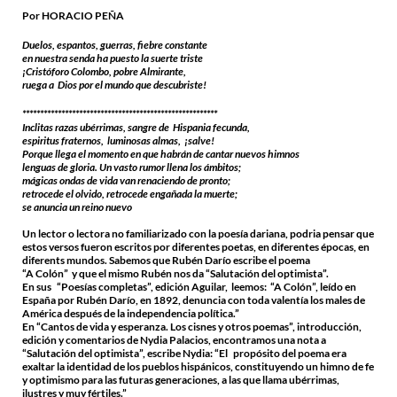
Por HORACIO PEÑA
Duelos, espantos, guerras, fiebre constante
en nuestra senda ha puesto la suerte triste
¡Cristóforo Colombo, pobre Almirante,
ruega a Dios por el mundo que descubriste!
*******************************************************
Inclitas razas ubérrimas, sangre de Hispania fecunda,
espiritus fraternos, luminosas almas, ¡salve!
Porque llega el momento en que habrán de cantar nuevos himnos
lenguas de gloria. Un vasto rumor llena los ámbitos;
mágicas ondas de vida van renaciendo de pronto;
retrocede el olvido, retrocede engañada la muerte;
se anuncia un reino nuevo
Un lector o lectora no familiarizado con la poesía dariana, podria pensar que
estos versos fueron escritos por diferentes poetas, en diferentes épocas, en
diferents mundos. Sabemos que Rubén Darío escribe el poema
“A Colón” y que el mismo Rubén nos da “Salutación del optimista”.
En sus “Poesías completas”, edición Aguilar, leemos: “A Colón”, leído en
España por Rubén Darío, en 1892, denuncia con toda valentía los males de
América después de la independencia política.”
En “Cantos de vida y esperanza. Los cisnes y otros poemas”, introducción,
edición y comentarios de Nydia Palacios, encontramos una nota a
“Salutación del optimista”, escribe Nydia: “El propósito del poema era
exaltar la identidad de los pueblos hispánicos, constituyendo un himno de fe
y optimismo para las futuras generaciones, a las que llama ubérrimas,
ilustres y muy fértiles.”