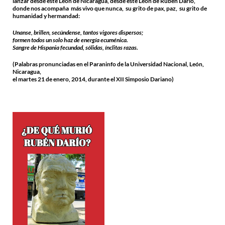
lanzar desde este León de Nicaragua, desde este León de Rubén Darío,
donde nos acompaña más vivo que nunca, su grito de pax, paz, su grito de
humanidad y hermandad:
Unanse, brillen, secúndense, tantos vigores dispersos;
formen todos un solo haz de energía ecuménica.
Sangre de Hispania fecundad, sólidas, ínclitas razas.
(Palabras pronunciadas en el Paraninfo de la Universidad Nacional, León,
Nicaragua,
el martes 21 de enero, 2014, durante el XII Simposio Dariano)