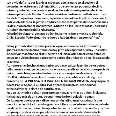
tan dividida”, y todos los nicaragüenses con la mano en el pecho y el
corazón, en este enero del año 2014, que comienza, podemos decir lo
mismo, y ustedes, con la mano en el pecho y el corazón pueden decir las
mismas palabra de Rubén: “ la mísera existencia de nuestra Patria aún tan
dividida.”: la patria colombiana, la patria venezolana, la patria mexicana, la
patria salvadoreña, la patria hondureña. Todas las patrias latinoamericanas.
La desunión nacional, no favorece la unión de las “ínclitas razas ubérrimas.”
A Rubén siempre le dolió Nicaragua,
le ha dolido siempre. Le sigue doliendo, como le duele México,Colombia,
Chile, España. Todo el mundo le duelo a Rubén, de ahí su poema “Pax.”
Si hay gritos de dolor y amargura en la poesía dariana por la desunión y
guerras entre hermanos, también hay gritos de esperanza. Si hay una visión
de cuervos manchando el azul celeste del cielo latinoamericano, también
existe una visión de esos países como países circundados de luz, los países de
la aurora.
Aunque se han hecho algunos intentos para realizar la unión de los países
latinoamericanos, yo recuerdo dos ensayos para llevar a cabo una especie de
unión, o más bien, un intento de conocernos mejor en el orden cultural:
EDUCA, editorial a nivel centroamericano, y la publicación de algunos
números de LA PRENSA LITERARIA CENTROAMERICANA, dirigida por el
poeta Pablo Antonio Cuadra. Por diferentes motivos, económicos,
principalmente, dejaron de continuarse.
Hoy en la América del Sur se proponen nuevas formas de unión, incluso se
ha hablado más de una vez, de una moneda de circulación común.
De los males que acosan y afligen esa unión latinoamericana habría que
mencionar las dictaduras y las guerras civiles con su interminable secuela de
pérdidas humanas, odios. Siempre hablamos de una historia común y de una
lengua que podría ser un puente de comunicación y entendimiento, la
lengua de Cervantes y de Darío, pero los países latinoamericanos son