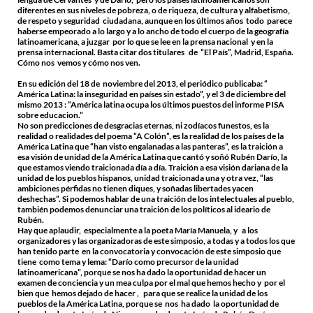
diferentes en sus niveles de pobreza, o de riqueza, de cultura y alfabetismo,
de respeto y seguridad ciudadana, aunque en los últimos años todo parece
haberse empeorado a lo largo y a lo ancho de todo el cuerpo de la geografía
latinoamericana, a juzgar por lo que se lee en la prensa nacional y en la
prensa internacional. Basta citar dos titulares de “El País”, Madrid, España.
Cómo nos vemos y cómo nos ven.
En su edición del 18 de noviembre del 2013, el periódico publicaba: “
América Latina: la inseguridad en países sin estado”, y el 3 de diciembre del
mismo 2013 : “América latina ocupa los últimos puestos del informe PISA
sobre educacion.”
No son predicciones de desgracias eternas, ni zodíacos funestos, es la
realidad o realidades del poema “A Colón”, es la realidad de los países de la
América Latina que “han visto engalanadas a las panteras”, es la traición a
esa visión de unidad de la América Latina que cantó y soñó Rubén Darío, la
que estamos viendo traicionada día a día. Traición a esa visión dariana de la
unidad de los pueblos hispanos, unidad traicionada una y otra vez, “las
ambiciones pérfidas no tienen diques, y soñadas libertades yacen
deshechas”. Si podemos hablar de una traición de los intelectuales al pueblo,
también podemos denunciar una traición de los políticos al ideario de
Rubén.
Hay que aplaudir, especialmente a la poeta María Manuela, y a los
organizadores y las organizadoras de este simposio, a todas y a todos los que
han tenido parte en la convocatoria y convocación de este simposio que
tiene como tema y lema: “Darío como precursor de la unidad
latinoamericana”, porque se nos ha dado la oportunidad de hacer un
examen de conciencia y un mea culpa por el mal que hemos hecho y por el
bien que hemos dejado de hacer , para que se realice la unidad de los
pueblos de la América Latina, porque se nos ha dado la oportunidad de