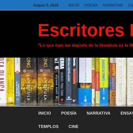
August 5, 2026
INICIO
POESÍA
NARRATIVA
E
Escritores 
"Lo que mas me importa de la literatura es la l
INICIO
POESÍA
NARRATIVA
ENSA
TEMPLOS
CINE