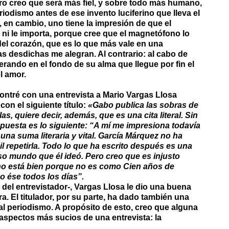
pero creo que será más fiel, y sobre todo más humano,
iodismo antes de ese invento luciferino que lleva el
n cambio, uno tiene la impresión de que el
 ni le importa, porque cree que el magnetófono lo
del corazón, que es lo que más vale en una
as desdichas me alegran. Al contrario: al cabo de
rando en el fondo de su alma que llegue por fin el
l amor.
ontré con una entrevista a Mario Vargas Llosa
con el siguiente título:
«Gabo publica las sobras de
s, quiere decir, además, que es una cita literal. Sin
puesta es lo siguiente: “A mí me impresiona todavía
na suma literaria y vital. García Márquez no ha
l repetirla. Todo lo que ha escrito después es una
so mundo que él ideó. Pero creo que es injusto
a no está bien porque no es como Cien años de
o ése todos los días”.
del entrevistador-, Vargas Llosa le dio una buena
a. El titulador, por su parte, ha dado también una
l periodismo. A propósito de esto, creo que alguna
aspectos más sucios de una entrevista: la