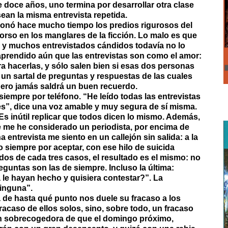
doce años, uno termina por desarrollar otra clase
ean la misma entrevista repetida.
ndonó hace mucho tiempo los predios rigurosos del
orso en los manglares de la ficción. Lo malo es que
n, y muchos entrevistados cándidos todavía no lo
 aprendido aún que las entrevistas son como el amor:
 hacerlas, y sólo salen bien si esas dos personas
á un sartal de preguntas y respuestas de las cuales
 pero jamás saldrá un buen recuerdo.
siempre por teléfono. “He leído todas las entrevistas
es”, dice una voz amable y muy segura de sí misma.
 Es inútil replicar que todos dicen lo mismo. Además,
 me he considerado un periodista, por encima de
a entrevista me siento en un callejón sin salida: a la
 siempre por aceptar, con ese hilo de suicida
dos de cada tres casos, el resultado es el mismo: no
reguntas son las de siempre. Incluso la última:
le hayan hecho y quisiera contestar?”. La
inguna”.
a de hasta qué punto nos duele su fracaso a los
racaso de ellos solos, sino, sobre todo, un fracaso
n sobrecogedora de que el domingo próximo,