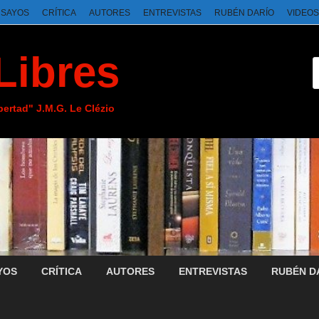
NSAYOS
CRÍTICA
AUTORES
ENTREVISTAS
RUBÉN DARÍO
VIDEOS
Libres
ibertad" J.M.G. Le Clézio
YOS
CRÍTICA
AUTORES
ENTREVISTAS
RUBÉN D