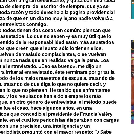
dirán con un gran desencanto, y quizá con una rabia
sta de siempre, del escritor de siempre, que ya se
toda razón y todo derecho a la página providencial
nza de que en un día no muy lejano nadie volverá a
entrevistas conmigo.
ro todos tienen dos cosas en común: piensan que
n asustados. Lo que no saben -y es muy útil que lo
sentido de la responsabilidad están más asustados
s que creen que el susto sólo lo tienen ellos,
vuelven demasiado complacientes, o se vuelven
 nunca nada que en realidad valga la pena. Los
 al entrevistado. «Eso es bueno», me dijo un
 irritar al entrevistado, éste terminará por gritar la
todo de los malos maestros de escuela, tratando de
, tratando de que diga lo que no quiere decir, y
igan lo que no piensan. He tenido que enfrentarme
es, y los resultados han sido siempre los más
ue, en otro género de entrevistas, el método puede
e fue el caso, hace algunos años, en una
os que concedió el presidente de Francia Valéry
nte, en el cual los periodistas disparaban con cargas
con una precisión, una inteligencia y un
eriodista preguntó con el mayor respeto:
“¿Sabe