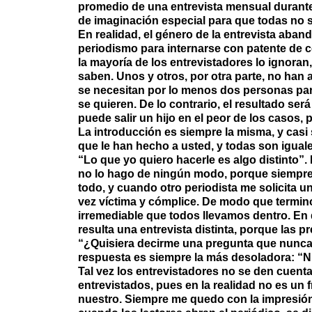
promedio de una entrevista mensual durante 
de imaginación especial para que todas no s
En realidad, el género de la entrevista aba
periodismo para internarse con patente de c
la mayoría de los entrevistadores lo ignora
saben. Unos y otros, por otra parte, no han
se necesitan por lo menos dos personas para
se quieren. De lo contrario, el resultado ser
puede salir un hijo en el peor de los casos,
La introducción es siempre la misma, y casi 
que le han hecho a usted, y todas son igual
“Lo que yo quiero hacerle es algo distinto”.
no lo hago de ningún modo, porque siempre
todo, y cuando otro periodista me solicita un
vez víctima y cómplice. De modo que termino
irremediable que todos llevamos dentro. En 
resulta una entrevista distinta, porque las p
“¿Quisiera decirme una pregunta que nunca 
respuesta es siempre la más desoladora: “N
Tal vez los entrevistadores no se den cuent
entrevistados, pues en la realidad no es un f
nuestro. Siempre me quedo con la impresió