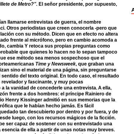
llete de Metro?”.
El señor presidente, por supuesto,
bían llamarse entrevistas de guerra, el nombre
aci. Otros periodistas que creen conocerla -pero que
elación con su método. Dicen que en efecto no altera
istado frente al micrófono, pero en cambio acomoda a
todo, cambia Y retoca sus propias preguntas como
probable que quienes lo hacen no lo sepan tampoco
o que ese método sea menos sospechoso que el
norteamericanas
Time y Newsweek
, que graban una
izan sino el material de una página, sin preguntarse
sentido del texto original. En todo caso, el resultado
e revelador y fascinante, y muy pocas
 la vanidad de concederle una entrevista. A ella,
azón frente a dos hombres: el príncipe Rainiero de
o Henry Kissinger admitió en sus memorias que la
trófica que le habían hecho jamás. Es fácil
uedado tan descubierto por dentro y por fuera, y de
sde luego, con los recursos mágicos de la ficción.
be ser capaz de sostener con su entrevistado una
a esencia de ella a partir de unas notas muy breves.