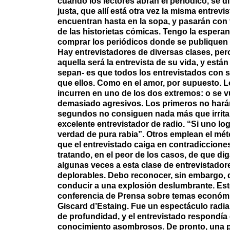
cuando los lectores abran el periódico, se 
justa, que allí está otra vez la misma entrevi
encuentran hasta en la sopa, y pasarán con 
de las historietas cómicas. Tengo la espera
comprar los periódicos donde se publiquen 
Hay entrevistadores de diversas clases, pe
aquella será la entrevista de su vida, y está
sepan- es que todos los entrevistados con 
que ellos. Como en el amor, por supuesto. Lo
incurren en uno de los dos extremos: o se 
demasiado agresivos. Los primeros no harán
segundos no consiguen nada más que irritar
excelente entrevistador de radio. “Si uno logra
verdad de pura rabia”. Otros emplean el mé
que el entrevistado caiga en contradicciones
tratando, en el peor de los casos, de que d
algunas veces a esta clase de entrevistador
deplorables. Debo reconocer, sin embargo, q
conducir a una explosión deslumbrante. Est
conferencia de Prensa sobre temas económic
Giscard d’Estaing. Fue un espectáculo radia
de profundidad, y el entrevistado respondía 
conocimiento asombrosos. De pronto, una p