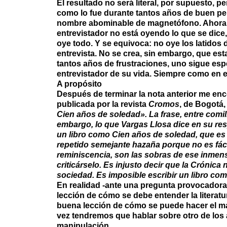
El resultado no será literal, por supuesto, 
como lo fue durante tantos años de buen per
nombre abominable de magnetófono. Ahora, e
entrevistador no está oyendo lo que se dice,
oye todo. Y se equivoca: no oye los latidos 
entrevista. No se crea, sin embargo, que est
tantos años de frustraciones, uno sigue espe
entrevistador de su vida. Siempre como en e
A propósito
Después de terminar la nota anterior me enc
publicada por la revista
Cromos
, de Bogotá, 
Cien años de soledad». La frase, entre comilla
embargo, lo que Vargas Llosa dice en su res
un libro como Cien años de soledad, que es u
repetido semejante hazaña porque no es fáci
reminiscencia, son las sobras de ese inmen
criticárselo. Es injusto decir que la Crónic
sociedad. Es imposible escribir un libro com
En realidad -ante una pregunta provocadora 
lección de cómo se debe entender la literatur
buena lección de cómo se puede hacer el ma
vez tendremos que hablar sobre otro de los 
manipulación.