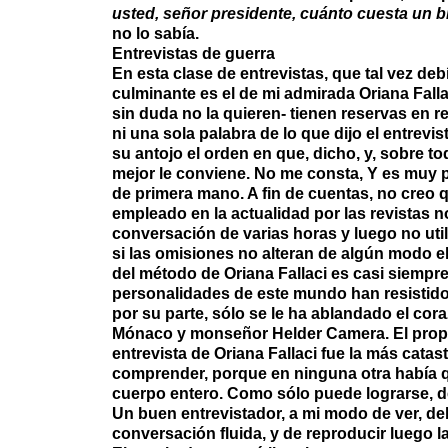
usted, señor presidente, cuánto cuesta un bi
no lo sabía.
Entrevistas de guerra
En esta clase de entrevistas, que tal vez de
culminante es el de mi admirada Oriana Fall
sin duda no la quieren- tienen reservas en r
ni una sola palabra de lo que dijo el entrev
su antojo el orden en que, dicho, y, sobre 
mejor le conviene. No me consta, Y es muy 
de primera mano. A fin de cuentas, no cre
empleado en la actualidad por las revistas 
conversación de varias horas y luego no util
si las omisiones no alteran de algún modo el 
del método de Oriana Fallaci es casi siempr
personalidades de este mundo han resistido a
por su parte, sólo se le ha ablandado el cor
Mónaco y monseñor Helder Camera. El propi
entrevista de Oriana Fallaci fue la más catas
comprender, porque en ninguna otra había q
cuerpo entero. Como sólo puede lograrse, de
Un buen entrevistador, a mi modo de ver, de
conversación fluida, y de reproducir luego l