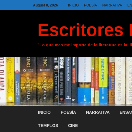
August 8, 2026
INICIO
POESÍA
NARRATIVA
E
Escritores 
"Lo que mas me importa de la literatura es la l
INICIO
POESÍA
NARRATIVA
ENSA
TEMPLOS
CINE