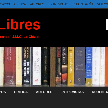
NSAYOS
CRÍTICA
AUTORES
ENTREVISTAS
RUBÉN DARÍO
VIDEOS
Libres
ibertad" J.M.G. Le Clézio
YOS
CRÍTICA
AUTORES
ENTREVISTAS
RUBÉN D