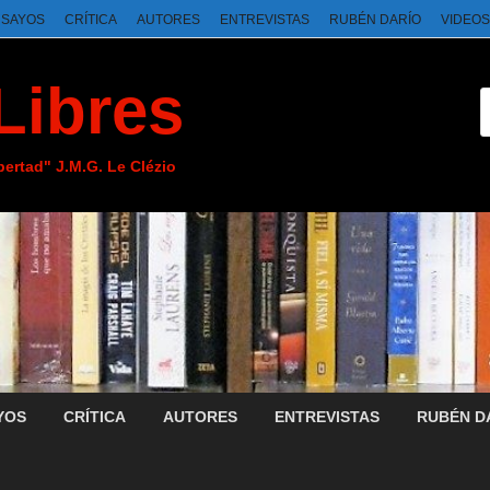
NSAYOS
CRÍTICA
AUTORES
ENTREVISTAS
RUBÉN DARÍO
VIDEOS
Libres
ibertad" J.M.G. Le Clézio
YOS
CRÍTICA
AUTORES
ENTREVISTAS
RUBÉN D