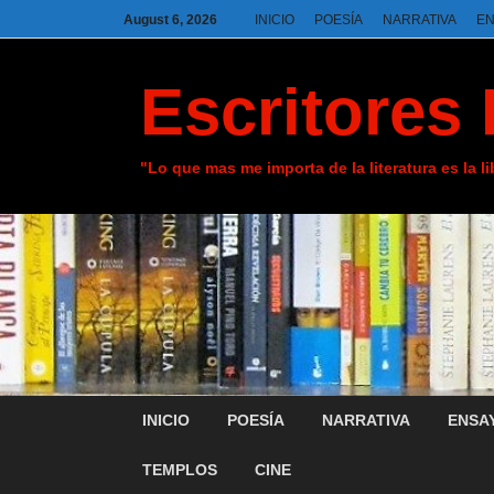
August 6, 2026
INICIO
POESÍA
NARRATIVA
E
Escritores 
"Lo que mas me importa de la literatura es la l
INICIO
POESÍA
NARRATIVA
ENSA
TEMPLOS
CINE